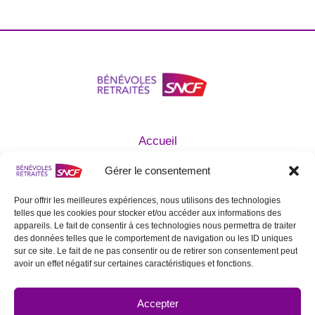
Accueil
Qui sommes nous ?
Gérer le consentement
Agir avec nous
Devenir Bénévole
Pour offrir les meilleures expériences, nous utilisons des technologies
telles que les cookies pour stocker et/ou accéder aux informations des
Mentions légales
appareils. Le fait de consentir à ces technologies nous permettra de traiter
Statuts de l’Association
des données telles que le comportement de navigation ou les ID uniques
sur ce site. Le fait de ne pas consentir ou de retirer son consentement peut
Contactez nous
avoir un effet négatif sur certaines caractéristiques et fonctions.
SUIVEZ NOUS SUR LES RÉSEAUX
SOCIAUX
Accepter