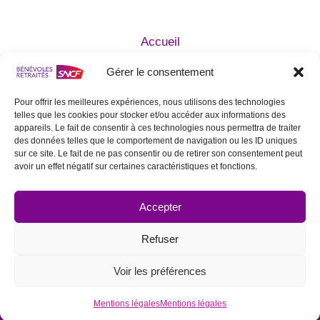
Accueil
Qui sommes nous ?
Gérer le consentement
Agir avec nous
Devenir Bénévole
Pour offrir les meilleures expériences, nous utilisons des technologies
telles que les cookies pour stocker et/ou accéder aux informations des
Mentions légales
appareils. Le fait de consentir à ces technologies nous permettra de traiter
Statuts de l’Association
des données telles que le comportement de navigation ou les ID uniques
sur ce site. Le fait de ne pas consentir ou de retirer son consentement peut
Contactez nous
avoir un effet négatif sur certaines caractéristiques et fonctions.
SUIVEZ NOUS SUR LES RÉSEAUX
SOCIAUX
Accepter
Refuser
Voir les préférences
© 2026 Bénévoles Retraités SNCF
Mentions légales
Mentions légales