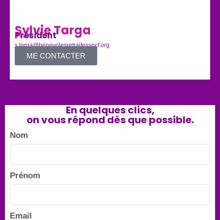
Sylvie Targa
Président
Siège
Ma
Res
Sièg
s.targa@benevolesretraitessncf.org
Adresse mail :
m.vui
ME CONTACTER
Adre
En quelques clics,
on vous répond dès que possible.
Nom
Prénom
Email