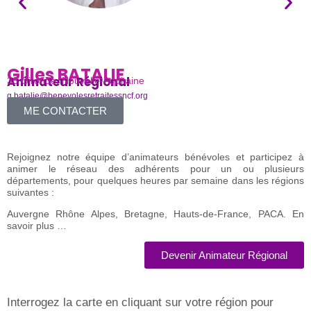
Gilles BATALIE
Animateur Régional
A
33 Gironde
,
Nouvelle-Aquitaine
N
g.batalie@benevolesretraitessncf.org
p
Adresse mail :
A
ME CONTACTER
Rejoignez notre équipe d’animateurs bénévoles et participez à
animer le réseau des adhérents pour un ou plusieurs
départements, pour quelques heures par semaine dans les régions
suivantes :
A
uvergne Rhône Alpes,
Bretagne,
Hauts-de-France,
PACA.
En
savoir plus …
Devenir Animateur Régional
Interrogez la carte en cliquant sur votre région pour