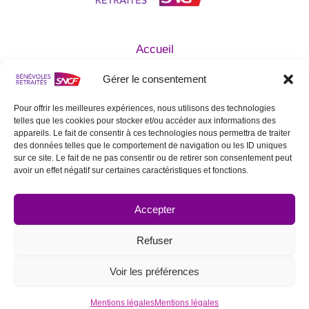
Accueil
Qui sommes nous ?
Gérer le consentement
Agir avec nous
Devenir Bénévole
Pour offrir les meilleures expériences, nous utilisons des technologies
telles que les cookies pour stocker et/ou accéder aux informations des
Mentions légales
appareils. Le fait de consentir à ces technologies nous permettra de traiter
Statuts de l’Association
des données telles que le comportement de navigation ou les ID uniques
sur ce site. Le fait de ne pas consentir ou de retirer son consentement peut
Contactez nous
avoir un effet négatif sur certaines caractéristiques et fonctions.
SUIVEZ NOUS SUR LES RÉSEAUX
SOCIAUX
Accepter
Refuser
Voir les préférences
© 2026 Bénévoles Retraités SNCF
Mentions légales
Mentions légales