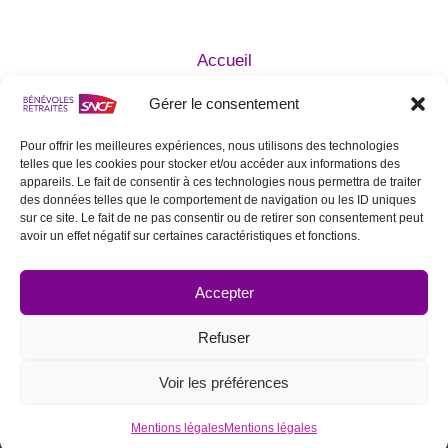
Accueil
Qui sommes nous ?
Gérer le consentement
Agir avec nous
Devenir Bénévole
Pour offrir les meilleures expériences, nous utilisons des technologies
telles que les cookies pour stocker et/ou accéder aux informations des
Mentions légales
appareils. Le fait de consentir à ces technologies nous permettra de traiter
Statuts de l’Association
des données telles que le comportement de navigation ou les ID uniques
sur ce site. Le fait de ne pas consentir ou de retirer son consentement peut
Contactez nous
avoir un effet négatif sur certaines caractéristiques et fonctions.
SUIVEZ NOUS SUR LES RÉSEAUX
SOCIAUX
Accepter
Refuser
Voir les préférences
© 2026 Bénévoles Retraités SNCF
Mentions légales
Mentions légales