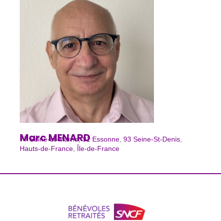
Marc MENARD
77 Seine-et-Marne
,
91 Essonne
,
93 Seine-St-Denis
,
Hauts-de-France
,
Île-de-France