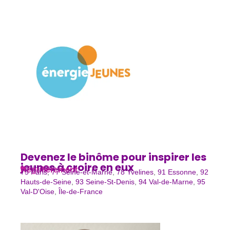
Devenez le binôme pour inspirer les
jeunes à croire en eux
Régulièrement
L'éducation
75 Paris
,
77 Seine-et-Marne
,
78 Yvelines
,
91 Essonne
,
92
Hauts-de-Seine
,
93 Seine-St-Denis
,
94 Val-de-Marne
,
95
Val-D'Oise
,
Île-de-France