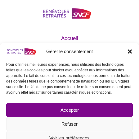
Accueil
Qui sommes nous ?
Gérer le consentement
Agir avec nous
Devenir Bénévole
Pour offrir les meilleures expériences, nous utilisons des technologies
telles que les cookies pour stocker et/ou accéder aux informations des
Mentions légales
appareils. Le fait de consentir à ces technologies nous permettra de traiter
Statuts de l’Association
des données telles que le comportement de navigation ou les ID uniques
sur ce site. Le fait de ne pas consentir ou de retirer son consentement peut
Contactez nous
avoir un effet négatif sur certaines caractéristiques et fonctions.
SUIVEZ NOUS SUR LES RÉSEAUX
SOCIAUX
Accepter
Refuser
Voir les préférences