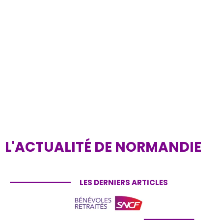
i
e
C
o
nt
a
ct
p
ar
m
ai
l
L'ACTUALITÉ DE NORMANDIE
LES DERNIERS ARTICLES