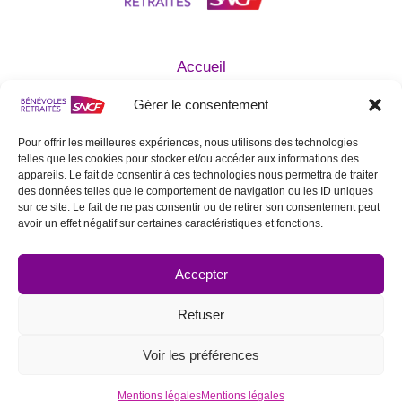
Accueil
Qui sommes nous ?
Gérer le consentement
Agir avec nous
Devenir Bénévole
Pour offrir les meilleures expériences, nous utilisons des technologies
telles que les cookies pour stocker et/ou accéder aux informations des
Mentions légales
appareils. Le fait de consentir à ces technologies nous permettra de traiter
Statuts de l’Association
des données telles que le comportement de navigation ou les ID uniques
sur ce site. Le fait de ne pas consentir ou de retirer son consentement peut
Contactez nous
avoir un effet négatif sur certaines caractéristiques et fonctions.
SUIVEZ NOUS SUR LES RÉSEAUX
SOCIAUX
Accepter
Refuser
Voir les préférences
© 2026 Bénévoles Retraités SNCF
Mentions légales
Mentions légales