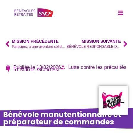
MISSION PRÉCÉDENTE
MISSION SUIVANTE
Participez à une aventure solidaire et éco responsable unique !
BÉNÉVOLE RESPONSABLE DE CENTRE REIMS ORGEVAL
Publiée le
13/02/2026
Lutte contre les précarités
51 Marne
,
Grand Est
Bénévole manutentionnaire et
préparateur de commandes